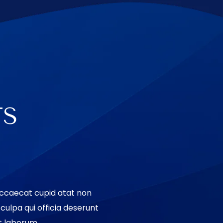
TS
occaecat cupid atat non
 culpa qui officia deserunt
st laborum.