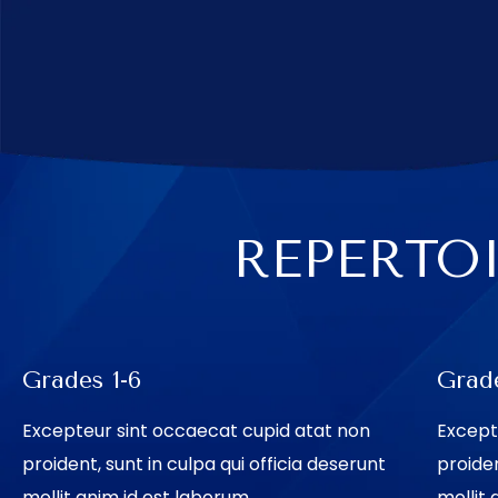
REPERTO
Grades 1-6
Grade
Excepteur sint occaecat cupid atat non
Except
proident, sunt in culpa qui officia deserunt
proiden
mollit anim id est laborum.
mollit 