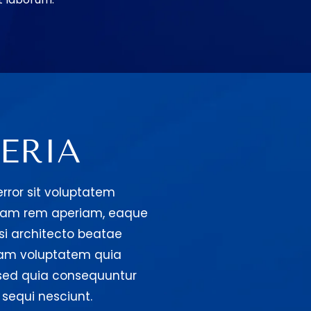
ERIA
error sit voluptatem
tam rem aperiam, eaque
asi architecto beatae
sam voluptatem quia
, sed quia consequuntur
sequi nesciunt.