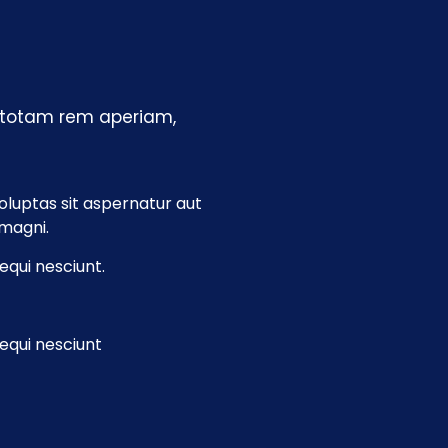
, totam rem aperiam,
luptas sit aspernatur aut
 magni.
equi nesciunt.
equi nesciunt