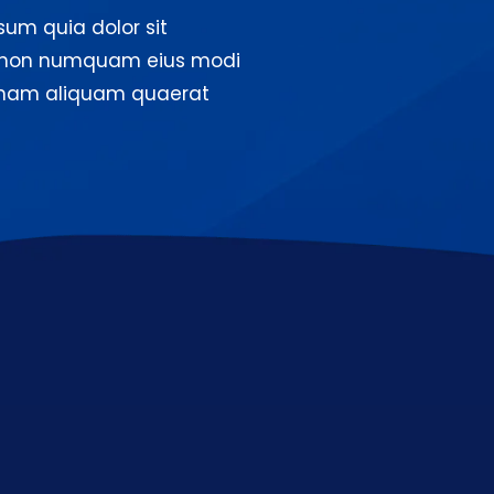
um quia dolor sit
uia non numquam eius modi
agnam aliquam quaerat