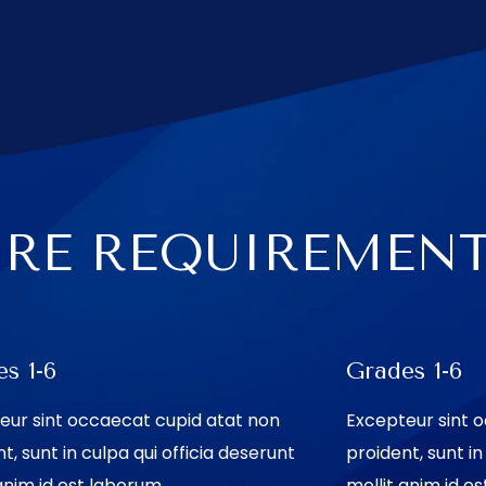
IRE REQUIREMEN
s 1-6
Grades 1-6
eur sint occaecat cupid atat non
Excepteur sint 
t, sunt in culpa qui officia deserunt
proident, sunt in
anim id est laborum.
mollit anim id e