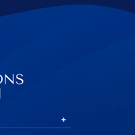
ONS
N